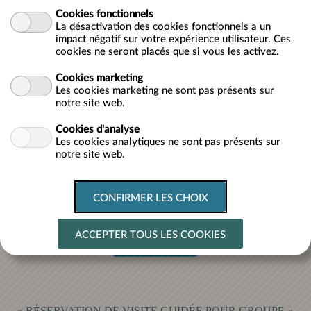
en ligne
Cookies fonctionnels
La désactivation des cookies fonctionnels a un
du Musée de l'Ardoise,
Haut-
impact négatif sur votre expérience utilisateur. Ces
cookies ne seront placés que si vous les activez.
Martelange !
Cookies marketing
Les cookies marketing ne sont pas présents sur
notre site web.
Réservez ici vos tickets pour le parcours souterrain
Cookies d'analyse
Johanna jusqu'à -42 m de profondeur.
Les cookies analytiques ne sont pas présents sur
notre site web.
*ATTENTION : Dernière descente à 16h30 !
*Le parcours souterrain n'est accessible qu'à partir de 4 ans - Chaussures
fermées & veste !
TICKETS
» RÉSERVATION DE VISITE GUIDÉE POUR GROUPE «